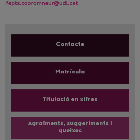
fepts.coordmneur@udl.cat
Contacte
Matrícula
Titulació en xifres
Agraïments, suggeriments i
queixes