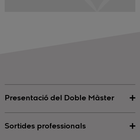
Presentació del Doble Màster
Presentació del Doble Màster
Sortides professionals
La doble titulació de
Màster en Psicologia General